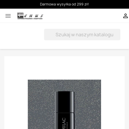
Darmowa wysyłka od 299 zł!


