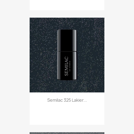
Semilac 325 Lakier...