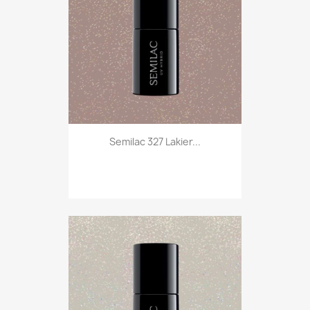
Semilac 327 Lakier...