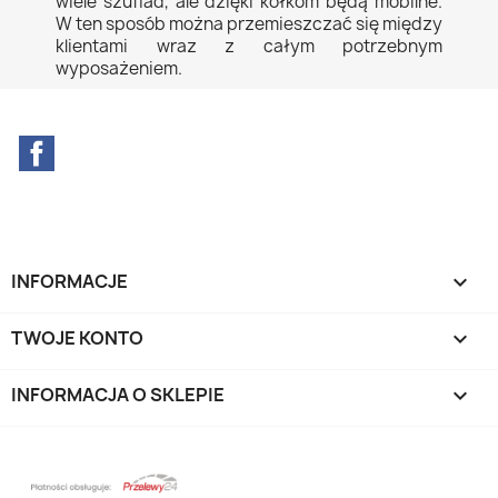
wiele szuflad, ale dzięki kółkom będą mobilne.
W ten sposób można przemieszczać się między
klientami wraz z całym potrzebnym
wyposażeniem.
Facebook
INFORMACJE

TWOJE KONTO

INFORMACJA O SKLEPIE
keyboard_arrow_down