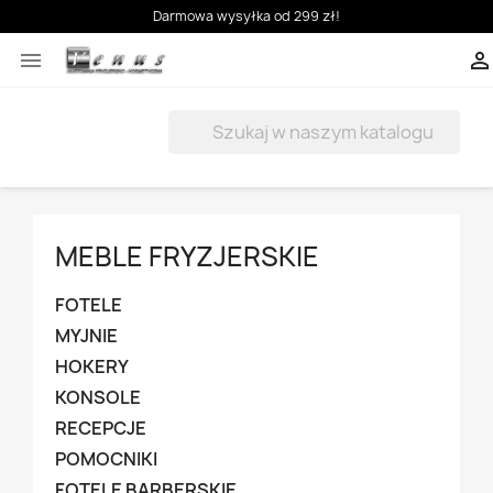
Darmowa wysyłka od 299 zł!



MEBLE FRYZJERSKIE
FOTELE
MYJNIE
HOKERY
KONSOLE
RECEPCJE
POMOCNIKI
FOTELE BARBERSKIE