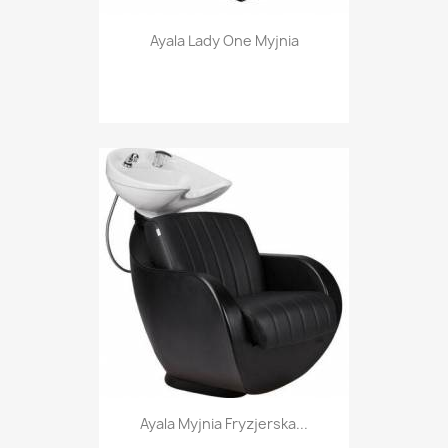
Ayala Lady One Myjnia
Ayala Myjnia Fryzjerska...