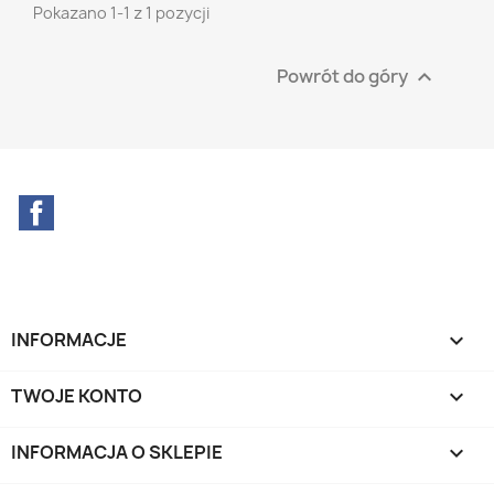
Pokazano 1-1 z 1 pozycji
Powrót do góry

Facebook
INFORMACJE

TWOJE KONTO

INFORMACJA O SKLEPIE
keyboard_arrow_down