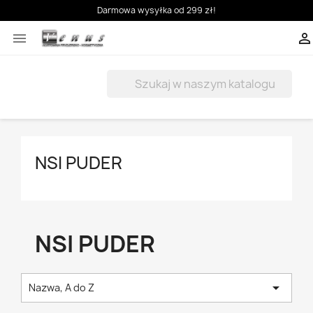
Darmowa wysyłka od 299 zł!



NSI PUDER
NSI PUDER

Nazwa, A do Z