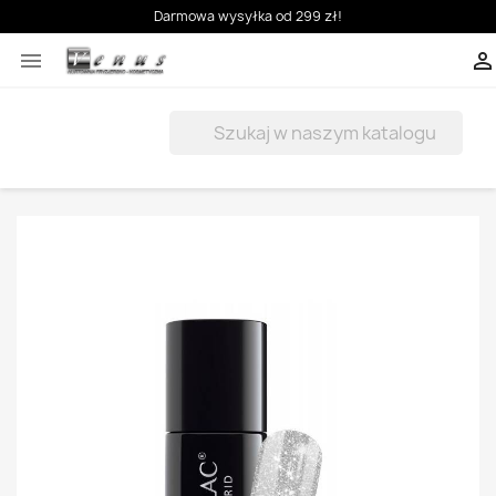
Darmowa wysyłka od 299 zł!


