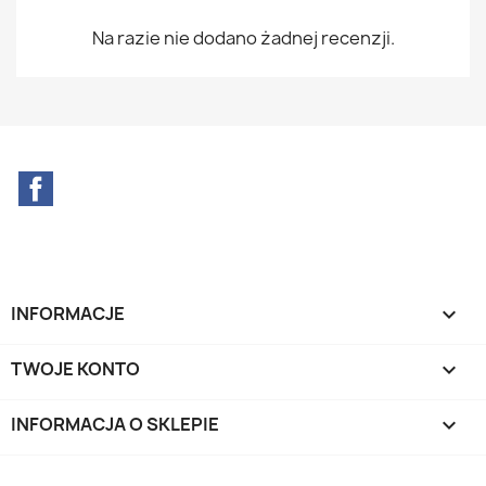
Na razie nie dodano żadnej recenzji.
Facebook
INFORMACJE

TWOJE KONTO

INFORMACJA O SKLEPIE
keyboard_arrow_down