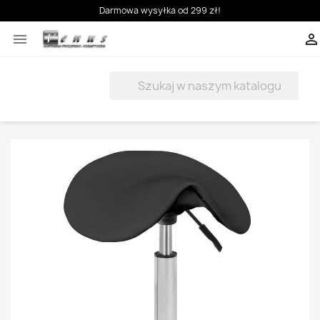
Darmowa wysyłka od 299 zł!


