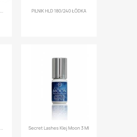
Szybki podgląd

..
PILNIK HLD 180/240 ŁÓDKA
Szybki podgląd

..
Secret Lashes Klej Moon 3 Ml