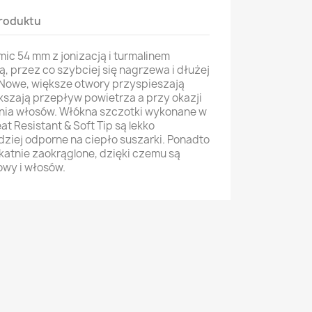
roduktu
ic 54 mm z jonizacją i turmalinem
, przez co szybciej się nagrzewa i dłużej
 Nowe, większe otwory przyspieszają
kszają przepływ powietrza a przy okazji
nia włosów. Włókna szczotki wykonane w
at Resistant & Soft Tip są lekko
ziej odporne na ciepło suszarki. Ponadto
katnie zaokrąglone, dzięki czemu są
owy i włosów.