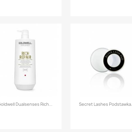
Szybki podgląd
Szybki podgląd


oldwell Dualsenses Rich...
Secret Lashes Podstawka.