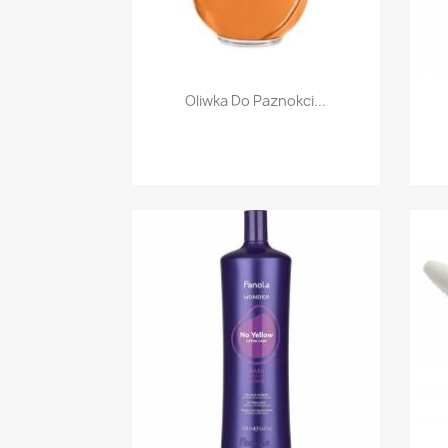
Szybki podgląd

Oliwka Do Paznokci...