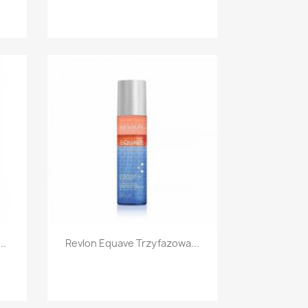
Szybki podgląd

..
Revlon Equave Trzyfazowa...