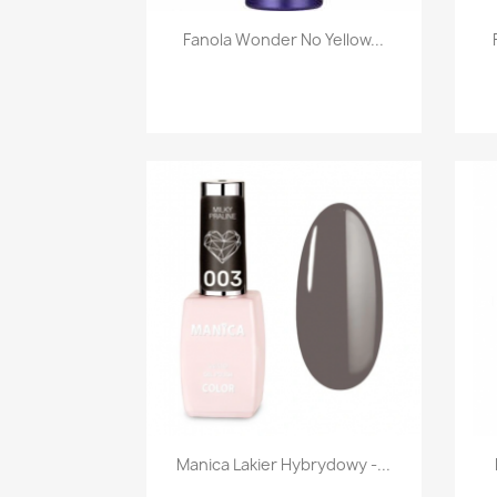
Szybki podgląd

Fanola Wonder No Yellow...
Szybki podgląd

Manica Lakier Hybrydowy -...