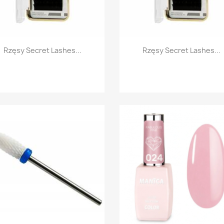
Szybki podgląd
Szybki podgląd


Rzęsy Secret Lashes...
Rzęsy Secret Lashes...