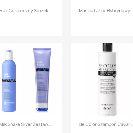
Szybki podgląd
Szybki podgląd


Frez Ceramiczny Stożek...
Manica Lakier Hybrydowy -.
Szybki podgląd
Szybki podgląd


Milk Shake Silver Zestaw...
Be Color Szampon Caviar ,.