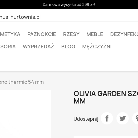
Darmowa wysyłka od 299 zł!
nus-hurtownia.pl
METYKA
PAZNOKCIE
RZĘSY
MEBLE
DEZYNFEK
ESORIA
WYPRZEDAŻ
BLOG
MĘŻCZYŻNI
nano thermic 54 mm
OLIVIA GARDEN S
MM
Udostępnij