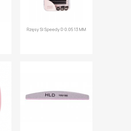
Szybki podgląd

Rzęsy Sl Speedy D 0.05 13 MM