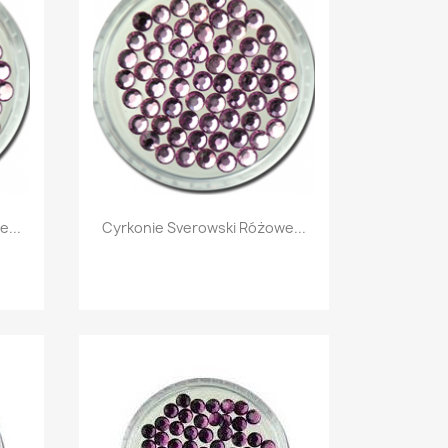
Szybki podgląd

...
Cyrkonie Sverowski Różowe...