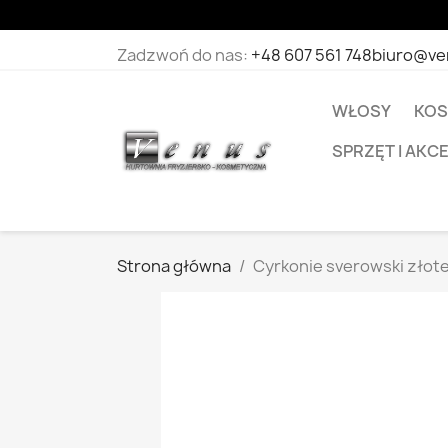
Zadzwoń do nas:
+48 607 561 748
biuro@ve
WŁOSY
KOS
SPRZĘT I AKC
Strona główna
Cyrkonie sverowski złote