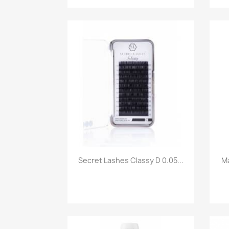
Szybki podgląd

Secret Lashes Classy D 0.05...
Ma