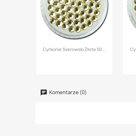
Szybki podgląd

Cyrkonie Sverowski Złote 50...
Cy
Komentarze (0)