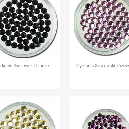
Szybki podgląd
Szybki podgląd


rkonie Sverowski Czarne...
Cyrkonie Sverowski Różowe