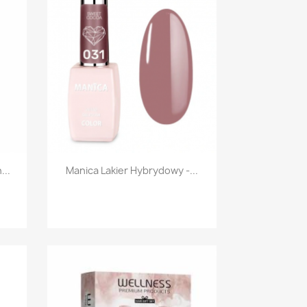
Szybki podgląd

...
Manica Lakier Hybrydowy -...