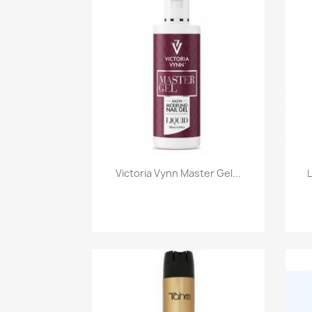
Szybki podgląd

Victoria Vynn Master Gel...