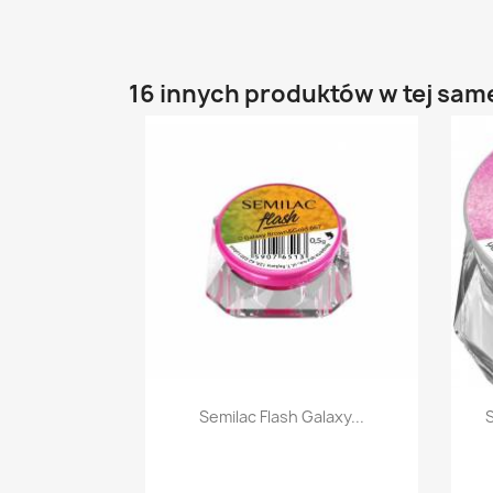
16 innych produktów w tej same
Szybki podgląd

Semilac Flash Galaxy...