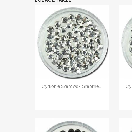
ZOBACZ TAKŻE
Szybki podgląd

Cyrkonie Sverowski Srebrne...
Cyr