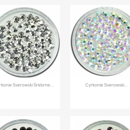
Szybki podgląd
Szybki podgląd


konie Sverowski Srebrne...
Cyrkonie Sverowski...