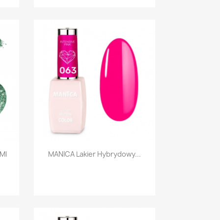
Szybki podgląd

 Ml
MANICA Lakier Hybrydowy...