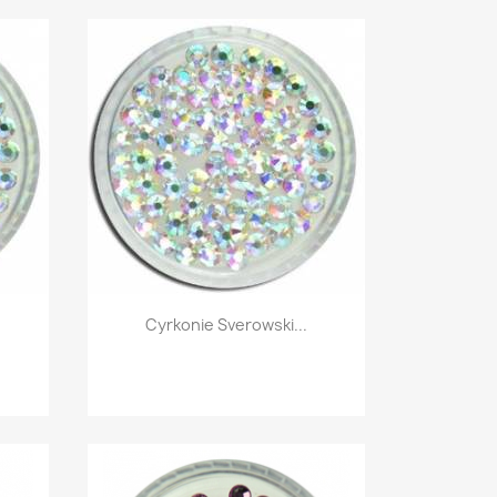
Szybki podgląd

Cyrkonie Sverowski...