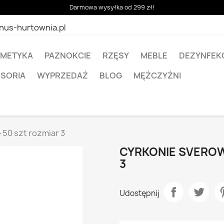
Darmowa wysyłka od 299 zł!
nus-hurtownia.pl
METYKA
PAZNOKCIE
RZĘSY
MEBLE
DEZYNFEK
ESORIA
WYPRZEDAŻ
BLOG
MĘŻCZYŻNI
 50 szt rozmiar 3
CYRKONIE SVEROW
3
Udostępnij