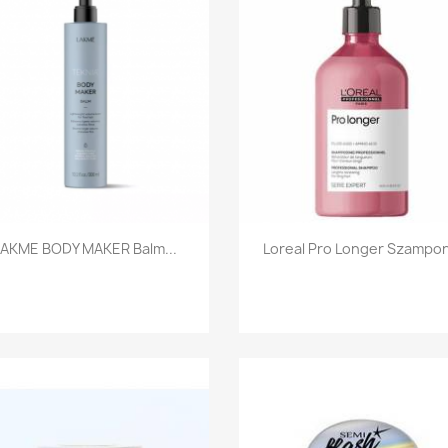
Szybki podgląd
Szybki podgląd


LAKME BODY MAKER Balm...
Loreal Pro Longer Szampon