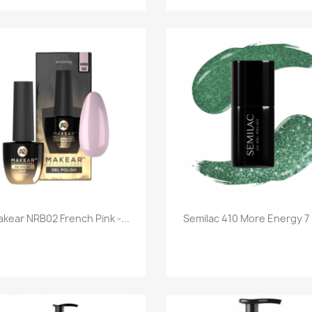
Szybki podgląd
Szybki podgląd


kear NRB02 French Pink -...
Semilac 410 More Energy 7