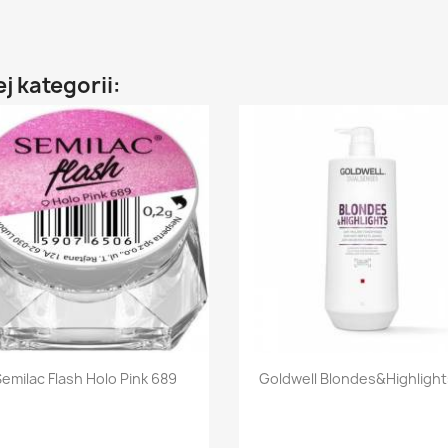
j kategorii:
Szybki podgląd
Szybki podgląd


Semilac Flash Holo Pink 689
Goldwell Blondes&Highlights