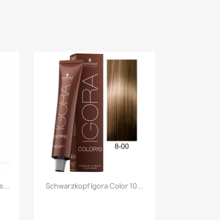
Szybki podgląd

...
Schwarzkopf Igora Color 10...