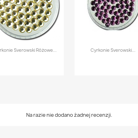
Szybki podgląd
Szybki podgląd


rkonie Sverowski Różowe...
Cyrkonie Sverowski...
Na razie nie dodano żadnej recenzji.