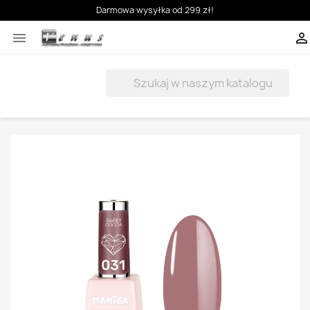
Darmowa wysyłka od 299 zł!


