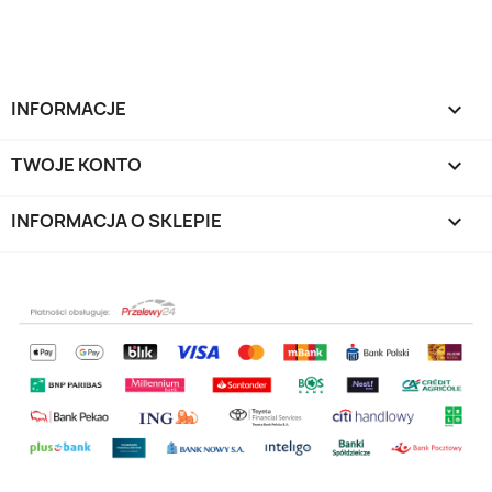
INFORMACJE

TWOJE KONTO

INFORMACJA O SKLEPIE
keyboard_arrow_down