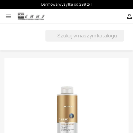
Darmowa wysyłka od 299 zł!


