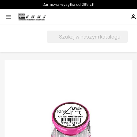
Darmowa wysyłka od 299 zł!


