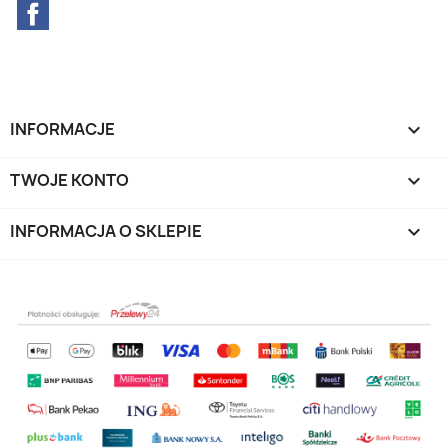
Facebook
INFORMACJE

TWOJE KONTO

INFORMACJA O SKLEPIE
keyboard_arrow_down