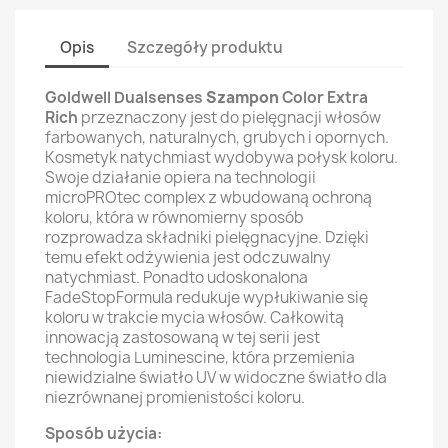
Opis
Szczegóły produktu
Goldwell Dualsenses
Szampon
Color Extra
Rich
przeznaczony jest do pielęgnacji włosów
farbowanych, naturalnych, grubych i opornych.
Kosmetyk natychmiast wydobywa połysk koloru.
Swoje działanie opiera na technologii
microPROtec complex z wbudowaną ochroną
koloru, która w równomierny sposób
rozprowadza składniki pielęgnacyjne. Dzięki
temu efekt odżywienia jest odczuwalny
natychmiast. Ponadto udoskonalona
FadeStopFormula redukuje wypłukiwanie się
koloru w trakcie mycia włosów. Całkowitą
innowacją zastosowaną w tej serii jest
technologia Luminescine, która przemienia
niewidzialne światło UV w widoczne światło dla
niezrównanej promienistości koloru.
Sposób użycia: