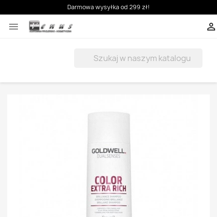
Darmowa wysyłka od 299 zł!


