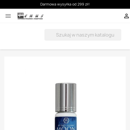
Darmowa wysyłka od 299 zł!


