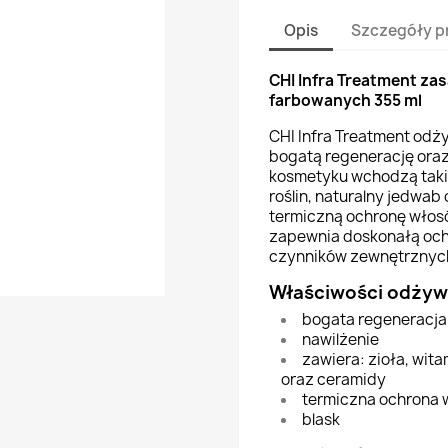
Opis
Szczegóły p
CHI Infra Treatment z
farbowanych 355 ml
CHI Infra Treatment od
bogatą regenerację oraz
kosmetyku wchodzą takie 
roślin, naturalny jedwa
termiczną ochronę włosó
zapewnia doskonałą oc
czynników zewnętrznyc
Właściwości odżywk
bogata regeneracja
nawilżenie
zawiera: zioła, wita
oraz ceramidy
termiczna ochrona
blask