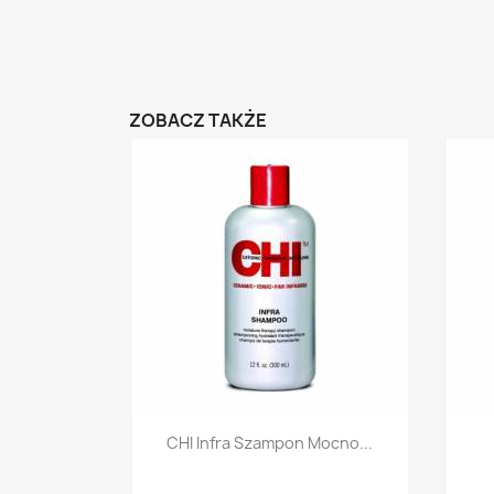
ZOBACZ TAKŻE
Szybki podgląd

CHI Infra Szampon Mocno...