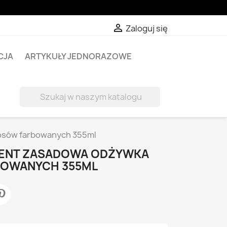

Zaloguj się
CJA
ARTYKUŁY JEDNORAZOWE

łosów farbowanych 355ml
TMENT ZASADOWA ODŻYWKA
OWANYCH 355ML