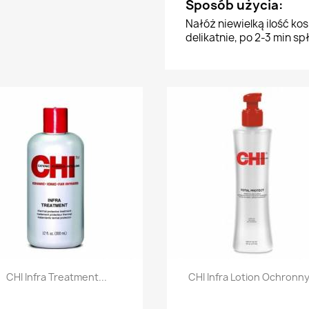
Sposób użycia:
Nałóż niewielką ilość k
delikatnie, po 2-3 min s
Szybki podgląd
Szybki podgląd


CHI Infra Treatment...
CHI Infra Lotion Ochronny.