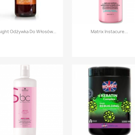
Szybki podgląd
Szybki podgląd


sight Odżywka Do Włosów...
Matrix Instacure...