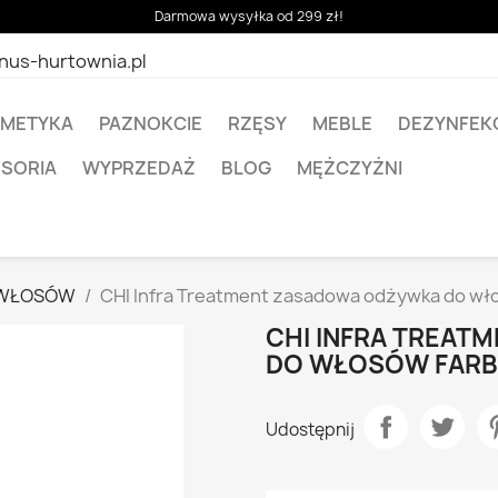
Darmowa wysyłka od 299 zł!
nus-hurtownia.pl
METYKA
PAZNOKCIE
RZĘSY
MEBLE
DEZYNFEK
ESORIA
WYPRZEDAŻ
BLOG
MĘŻCZYŻNI
 WŁOSÓW
CHI Infra Treatment zasadowa odżywka do w
CHI INFRA TREA
DO WŁOSÓW FARB
Udostępnij