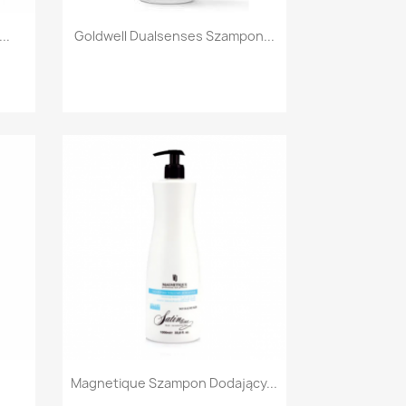
Szybki podgląd

..
Goldwell Dualsenses Szampon...
Szybki podgląd

Magnetique Szampon Dodający...