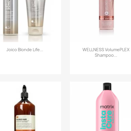
Szybki podgląd
Szybki podgląd


Joico Blonde Life...
WELLNESS VolumePLEX
Shampoo...