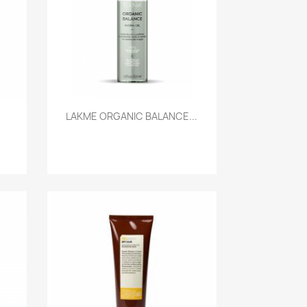
Szybki podgląd

LAKME ORGANIC BALANCE...