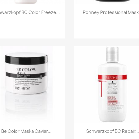
Szybki podgląd
Szybki podgląd


warzkopf BC Color Freeze...
Ronney Professional Mask.
Szybki podgląd
Szybki podgląd


Be Color Maska Caviar...
Schwarzkopf BC Repair...