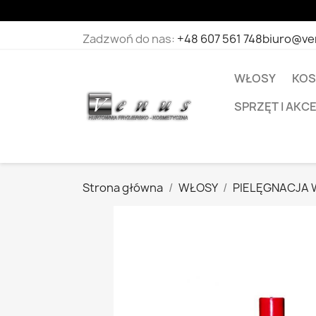
Zadzwoń do nas:
+48 607 561 748
biuro@ve
WŁOSY
KOS
SPRZĘT I AKC
Strona główna
WŁOSY
PIELĘGNACJA