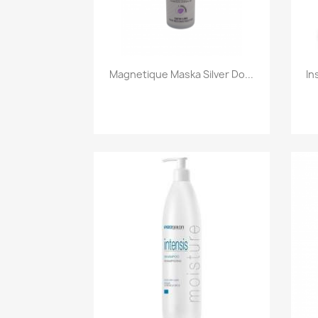
Szybki podgląd

Magnetique Maska Silver Do...
In