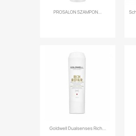
Szybki podgląd

PROSALON SZAMPON...
Sch
Szybki podgląd

Goldwell Dualsenses Rich...