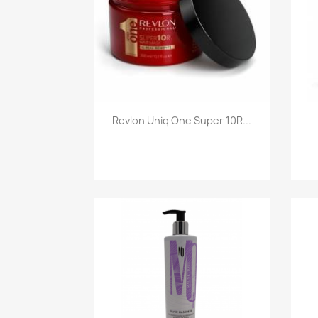
Szybki podgląd

Revlon Uniq One Super 10R...