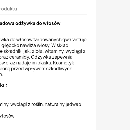
roduktu
asadowa odżywka do włosów
żywka do włosów farbowanych
gwarantuje
 głęboko nawilża włosy. W skład
składniki jak: zioła, witaminy, wyciągi z
b oraz ceramidy. Odżywka zapewnia
w oraz nadaje im blasku. Kosmetyk
hronę przed wpływem szkodliwych
h.
i :
miny, wyciągi z roślin, naturalny jedwab
 włosów