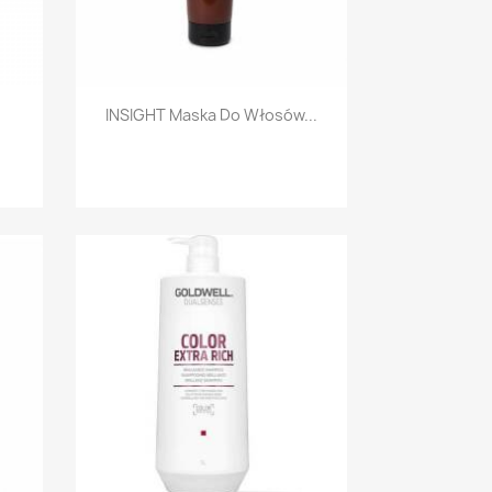
Szybki podgląd

INSIGHT Maska Do Włosów...