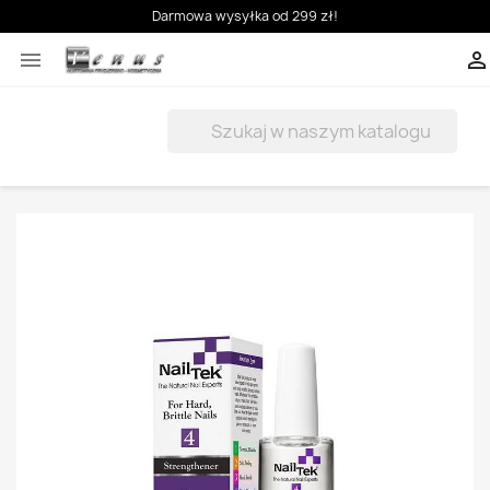
Darmowa wysyłka od 299 zł!


