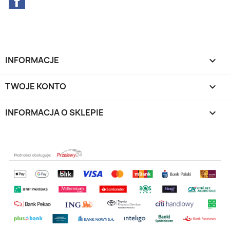
INFORMACJE

TWOJE KONTO

INFORMACJA O SKLEPIE
keyboard_arrow_down