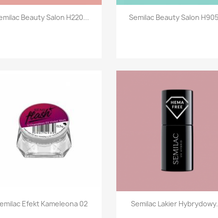
Szybki podgląd
Szybki podgląd


emilac Beauty Salon H220...
Semilac Beauty Salon H905.
Szybki podgląd
Szybki podgląd


emilac Efekt Kameleona 02
Semilac Lakier Hybrydowy.