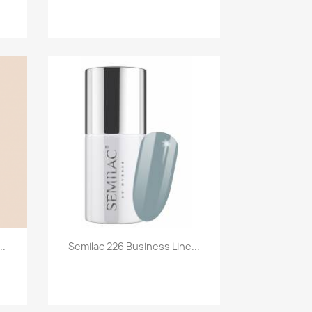
Szybki podgląd

..
Semilac 226 Business Line...