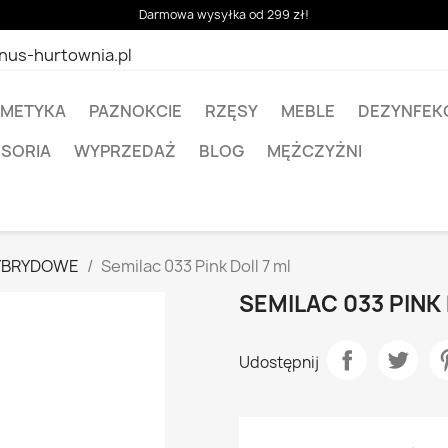
Darmowa wysyłka od 299 zł!
nus-hurtownia.pl
METYKA
PAZNOKCIE
RZĘSY
MEBLE
DEZYNFEK
ESORIA
WYPRZEDAŻ
BLOG
MĘŻCZYŻNI
HYBRYDOWE
Semilac 033 Pink Doll 7 ml
SEMILAC 033 PINK 
Udostępnij