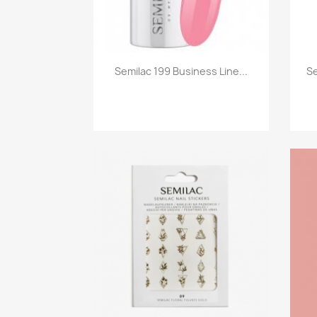
Szybki podgląd

Semilac 199 Business Line...
Se