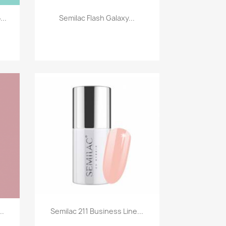
Szybki podgląd

..
Semilac Flash Galaxy...
Szybki podgląd

..
Semilac 211 Business Line...