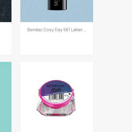
Szybki podgląd

Semilac Cosy Day 561 Lakier...