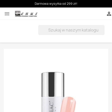
Darmowa wysyłka od 299 zł!


