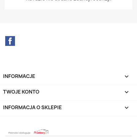
Facebook
INFORMACJE

TWOJE KONTO

INFORMACJA O SKLEPIE
keyboard_arrow_down