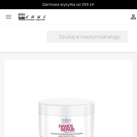
Darmowa wysyłka od 299 zł!


