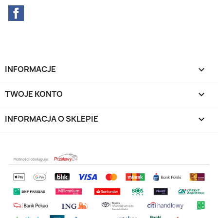
Facebook
INFORMACJE

TWOJE KONTO

INFORMACJA O SKLEPIE
keyboard_arrow_down