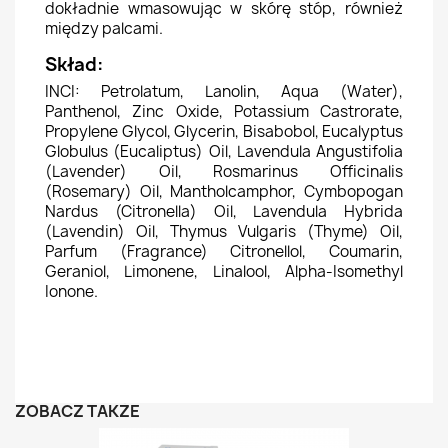
dokładnie wmasowując w skórę stóp, również
między palcami.
Skład:
INCI: Petrolatum, Lanolin, Aqua (Water),
Panthenol, Zinc Oxide, Potassium Castrorate,
Propylene Glycol, Glycerin, Bisabobol, Eucalyptus
Globulus (Eucaliptus) Oil, Lavendula Angustifolia
(Lavender) Oil, Rosmarinus Officinalis
(Rosemary) Oil, Mantholcamphor, Cymbopogan
Nardus (Citronella) Oil, Lavendula Hybrida
(Lavendin) Oil, Thymus Vulgaris (Thyme) Oil,
Parfum (Fragrance) Citronellol, Coumarin,
Geraniol, Limonene, Linalool, Alpha-Isomethyl
Ionone.
ZOBACZ TAKŻE