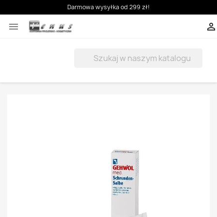
Darmowa wysyłka od 299 zł!


