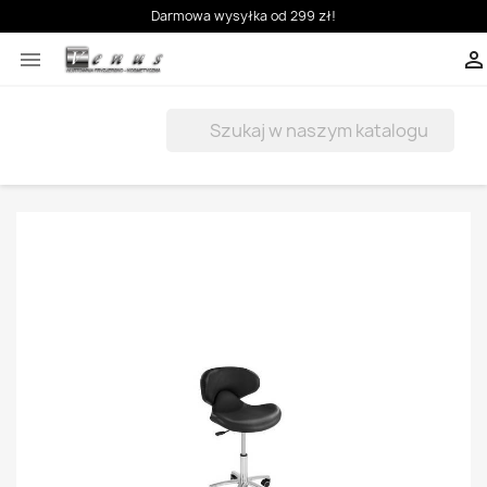
Darmowa wysyłka od 299 zł!


