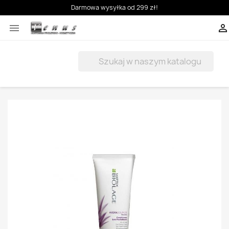
Darmowa wysyłka od 299 zł!


