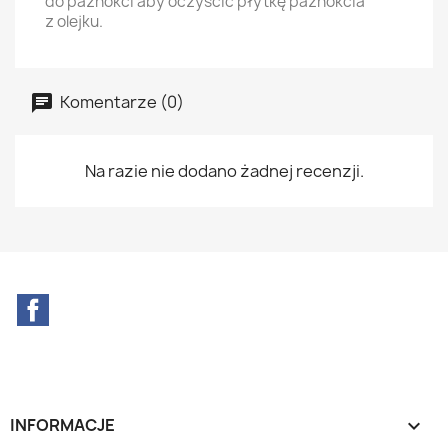
do paznokci aby oczyścić płytkę paznokcia
z olejku.
Komentarze (0)
Na razie nie dodano żadnej recenzji.
Facebook
INFORMACJE
