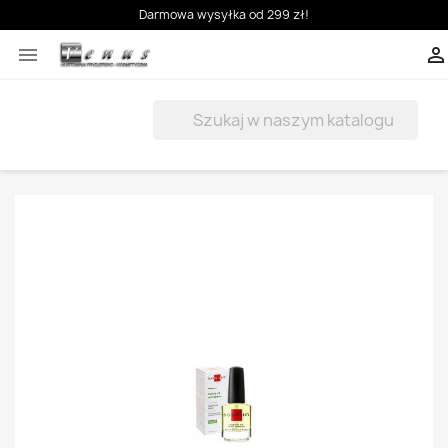
Darmowa wysyłka od 299 zł!


