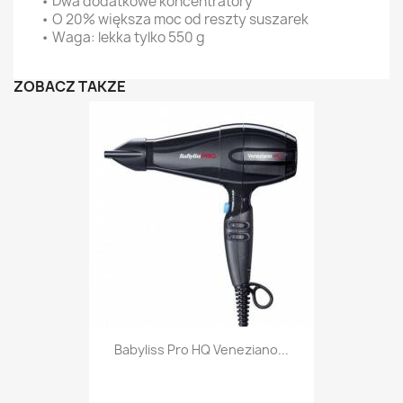
• Dwa dodatkowe koncentratory
• O 20% większa moc od reszty suszarek
• Waga: lekka tylko 550 g
ZOBACZ TAKŻE
Babyliss Pro HQ Veneziano...