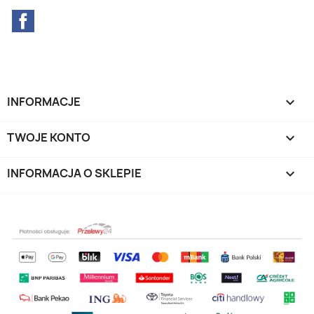
Facebook
INFORMACJE

TWOJE KONTO

INFORMACJA O SKLEPIE
keyboard_arrow_down