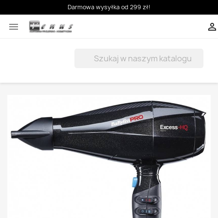
Darmowa wysyłka od 299 zł!


