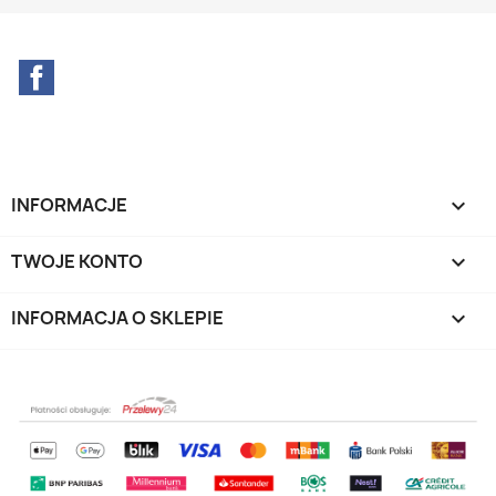
Facebook
INFORMACJE

TWOJE KONTO

INFORMACJA O SKLEPIE
keyboard_arrow_down