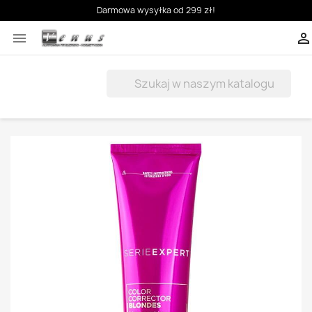
Darmowa wysyłka od 299 zł!


