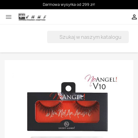
Darmowa wysyłka od 299 zł!


