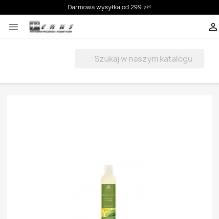
Darmowa wysyłka od 299 zł!


