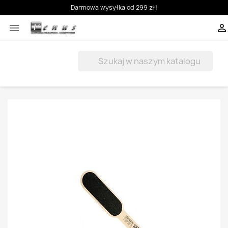
Darmowa wysyłka od 299 zł!


