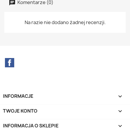
Komentarze (0)
Na razie nie dodano żadnej recenzji.
Facebook
INFORMACJE

TWOJE KONTO

INFORMACJA O SKLEPIE
keyboard_arrow_down