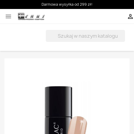
Darmowa wysyłka od 299 zł!


