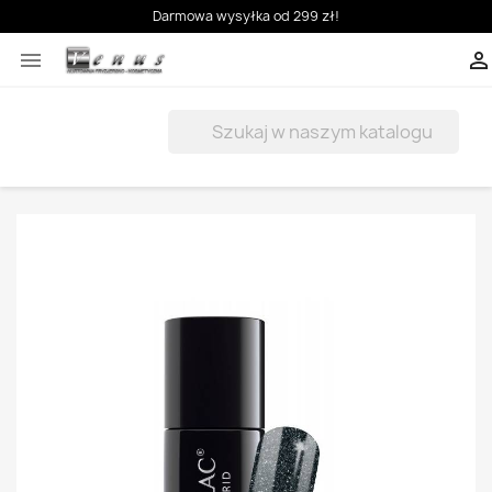
Darmowa wysyłka od 299 zł!


