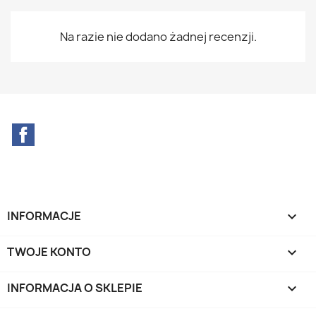
Na razie nie dodano żadnej recenzji.
Facebook
INFORMACJE

TWOJE KONTO

INFORMACJA O SKLEPIE
keyboard_arrow_down