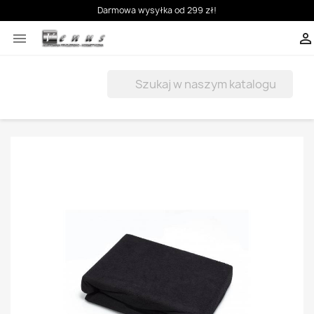
Darmowa wysyłka od 299 zł!


