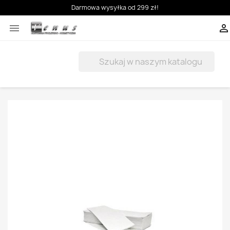
Darmowa wysyłka od 299 zł!


